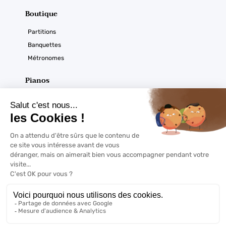
Boutique
Partitions
Banquettes
Métronomes
Pianos
Acoustiques
Numériques
Ouverture du magasin
Horaires :
À noter
Du mardi au samedi
De 9h30 à 12h30 et de 14h à 18h sur RDV
Copyrights @2022 | Pianormandie - Tout droits réservés -
Mentions
légales
- Réalisation
Web Coaching