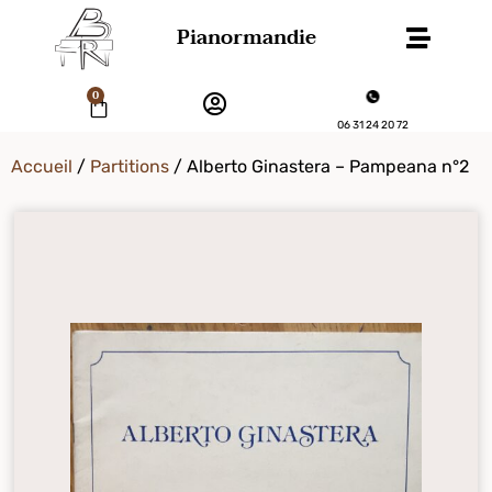
Pianormandie
0
06 31 24 20 72
Accueil
/
Partitions
/ Alberto Ginastera – Pampeana n°2