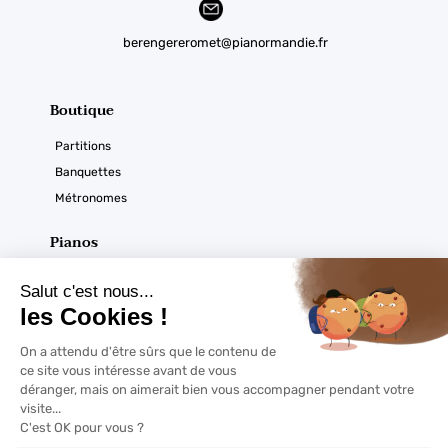
berengereromet@pianormandie.fr
Boutique
Partitions
Banquettes
Métronomes
Pianos
Acoustiques
Numériques
Ouverture du magasin
Horaires :
À noter
Du mardi au samedi
De 9h30 à 12h30 et de 14h à 18h sur RDV