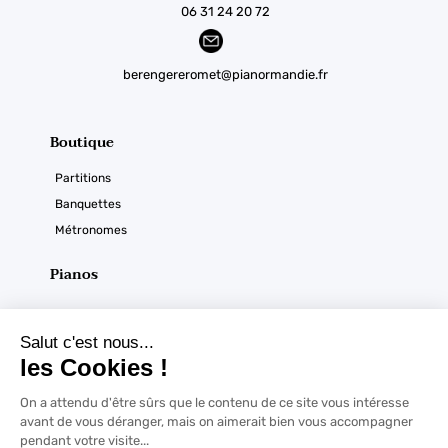
06 31 24 20 72
berengereromet@pianormandie.fr
Boutique
Partitions
Banquettes
Métronomes
Pianos
Acoustiques
Numériques
Ouverture du magasin
Horaires :
À noter
Du mardi au samedi