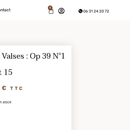
0
ntact
06 31 24 20 72
alses : Op 39 N°1
t 15
0
€
TTC
n stock