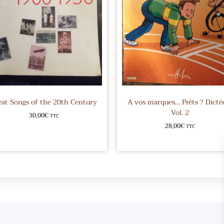
eat Songs of the 20th Century
A vos marques… Prêts ? Dictée
Vol. 2
30,00
€
TTC
28,00
€
TTC
Ajouter au panier
Ajouter au panier