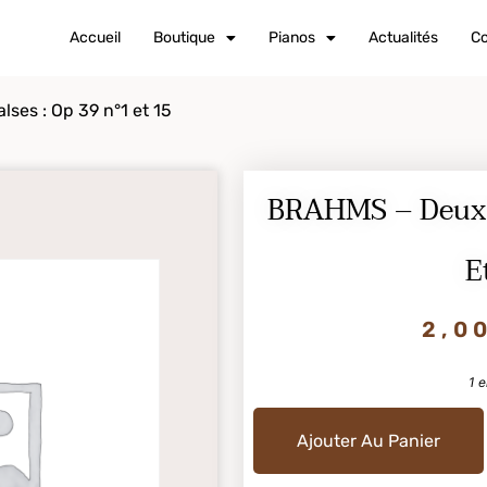
Accueil
Boutique
Pianos
Actualités
Co
ses : Op 39 n°1 et 15
BRAHMS – Deux V
E
2,0
1 e
Ajouter Au Panier