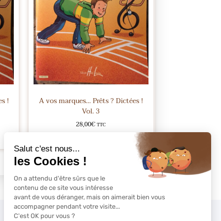
s !
A vos marques… Prêts ? Dictées !
Vol. 3
28,00
€
TTC
Ajouter au panier