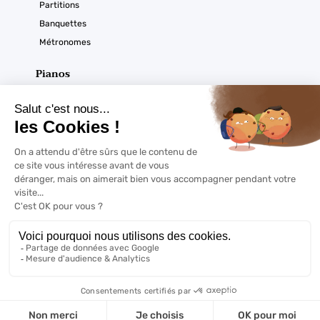
Partitions
Banquettes
Métronomes
Pianos
Acoustiques
Numériques
Ouverture du magasin
Horaires :
À noter
Du mardi au samedi
De 9h30 à 12h30 et de 14h à 18h sur RDV
Copyrights @2022 | Pianormandie - Tout droits réservés -
Mentions
légales
- Réalisation
Web Coaching