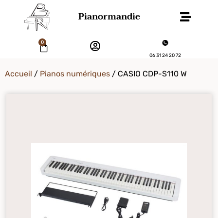
Pianormandie
0
06 31 24 20 72
Accueil
/
Pianos numériques
/ CASIO CDP-S110 W