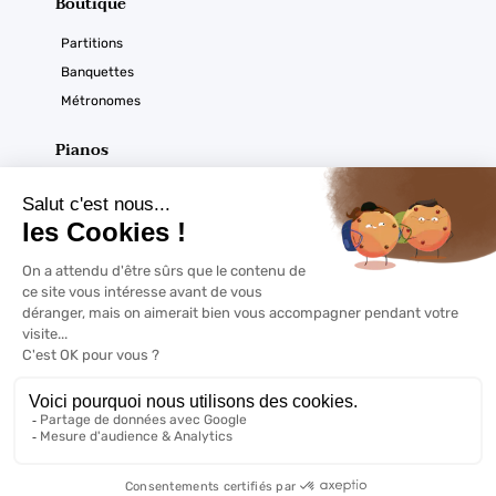
Boutique
Partitions
Banquettes
Métronomes
Pianos
Acoustiques
Numériques
Ouverture du magasin
Horaires :
À noter
Du mardi au samedi
De 9h30 à 12h30 et de 14h à 18h sur RDV
Copyrights @2022 | Pianormandie - Tout droits réservés -
Mentions
légales
- Réalisation
Web Coaching