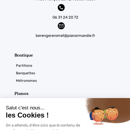
06 31 24 20 72
berengereromet@pianormandie.fr
Boutique
Partitions
Banquettes
Métronomes
Pianos
Acoustiques
Numériques
Ouverture du magasin