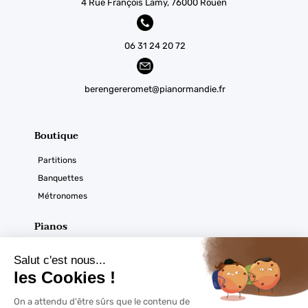
4 Rue François Lamy, 76000 Rouen
06 31 24 20 72
berengereromet@pianormandie.fr
Boutique
Partitions
Banquettes
Métronomes
Pianos
Acoustiques
Numériques
Ouverture du magasin