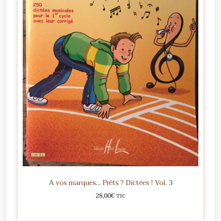
A vos marques… Prêts ? Dictées ! Vol. 3
28,00
€
TTC
Ajouter au panier