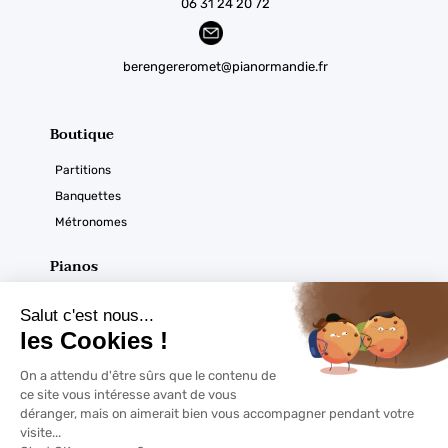
06 31 24 20 72
berengereromet@pianormandie.fr
Boutique
Partitions
Banquettes
Métronomes
Pianos
Acoustiques
Numériques
Ouverture du magasin
Horaires :
À noter
Du mardi au samedi
De 9h30 à 12h30 et de 14h à 18h sur RDV