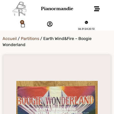
Pianormandie
0
06 31 24 20 72
Accueil
/
Partitions
/ Earth Wind&Fire – Boogie
Wonderland