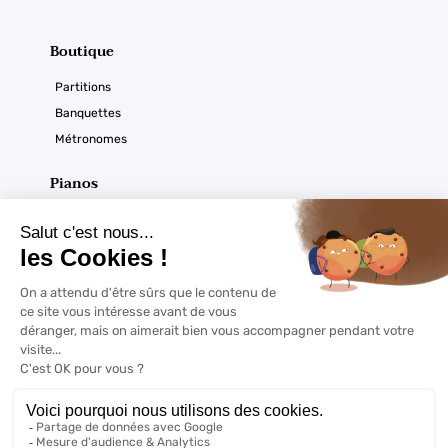
Boutique
Partitions
Banquettes
Métronomes
Pianos
Acoustiques
Numériques
Ouverture du magasin
Horaires :
À noter
Du mardi au samedi
De 9h30 à 12h30 et de 14h à 18h sur RDV