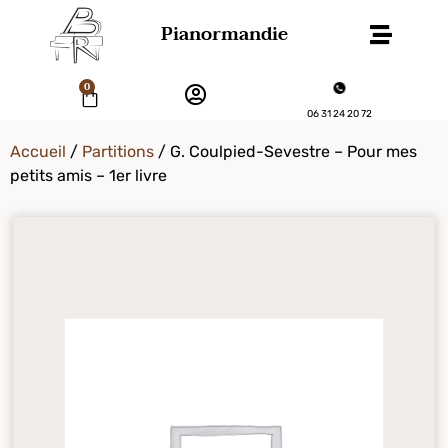
Pianormandie
0
06 31 24 20 72
Accueil
/
Partitions
/ G. Coulpied-Sevestre – Pour mes
petits amis – 1er livre