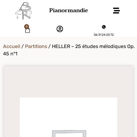
Pianormandie
0
06 31 24 20 72
Accueil
/
Partitions
/ HELLER – 25 études mélodiques Op.
45 n°1