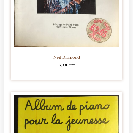
Neil Diamond
6,00
€
TTC
Ajouter au panier