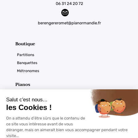
06 31 24 20 72
berengereromet@pianormandie.fr
Boutique
Partitions
Banquettes
Métronomes
Pianos
Acoustiques
Numériques
Ouverture du magasin
Horaires :
À noter
Du mardi au samedi