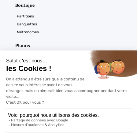
Boutique
Partitions
Banquettes
Métronomes
Pianos
Acoustiques
Numériques
Ouverture du magasin
Horaires :
À noter
Du mardi au samedi
De 9h30 à 12h30 et de 14h à 18h sur RDV
Copyrights @2022 | Pianormandie - Tout droits réservés -
Mentions
légales
- Réalisation
Web Coaching