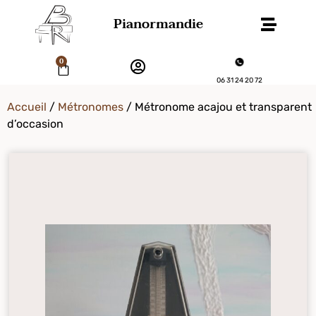
Pianormandie
0
06 31 24 20 72
Accueil
/
Métronomes
/ Métronome acajou et transparent
d’occasion