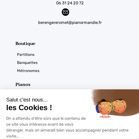
06 31 24 20 72
berengereromet@pianormandie.fr
Boutique
Partitions
Banquettes
Métronomes
Pianos
Acoustiques
Numériques
Ouverture du magasin
Horaires :
À noter
Du mardi au samedi