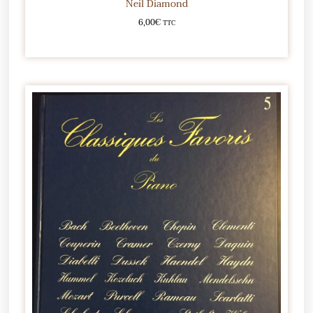
Neil Diamond
6,00
€
TTC
Ajouter au panier