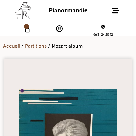
Pianormandie
0
06 31 24 20 72
Accueil
/
Partitions
/ Mozart album