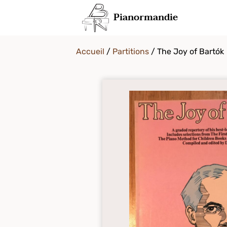
Pianormandie
Accueil
/
Partitions
/ The Joy of Bartók