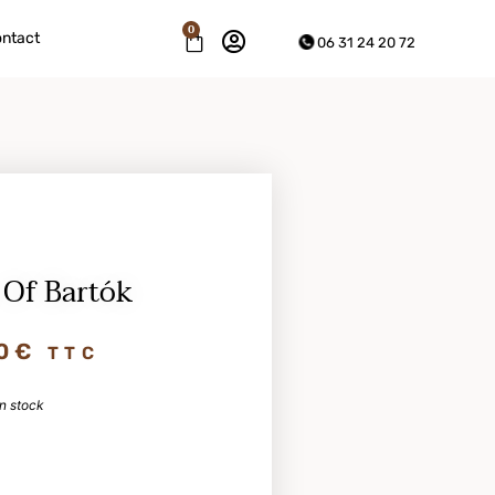
0
ntact
06 31 24 20 72
 Of Bartók
0
€
TTC
n stock