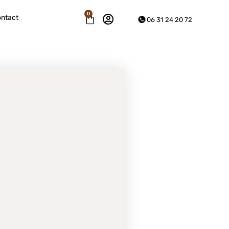
0
ntact
06 31 24 20 72