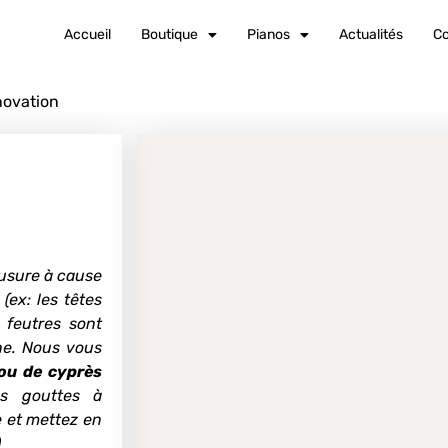
Accueil
Boutique
Pianos
Actualités
Co
novation
’usure à cause
(ex: les têtes
 feutres sont
ine.
Nous vous
 ou de cyprès
es gouttes à
le et mettez en
)