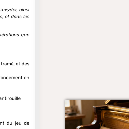
s’oxyder, ainsi
, et dans les
pérations que
 tramé, et des
nfoncement en
ntirouille
nt du jeu de