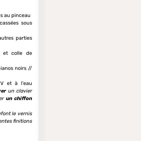
es au pinceau
 cassées sous
autres parties
 et colle de
ianos noirs //
UV et à l’eau
yer
un clavier
ser
un chiffon
font le vernis
ntes finitions