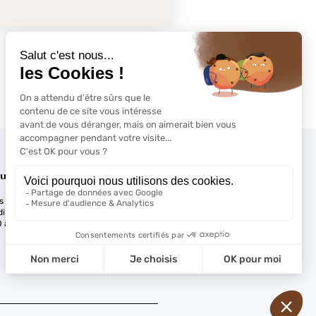
SUIVANT
Installation
ure du magasin
s :
À noter
i au samedi
 à 12h30 et de 14h à 18h sur RDV