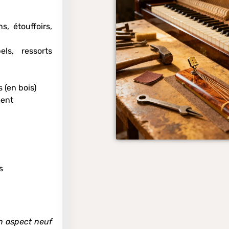
, étouffoirs,
ls, ressorts
 (en bois)
ment
s
n aspect neuf