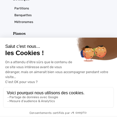
Partitions
Banquettes
Métronomes
Pianos
Acoustiques
Numériques
Ouverture du magasin
Horaires :
À noter
Du mardi au samedi
De 9h30 à 12h30 et de 14h à 18h sur RDV
Copyrights @2022 | Pianormandie - Tout droits réservés -
Mentions
légales
- Réalisation
Web Coaching